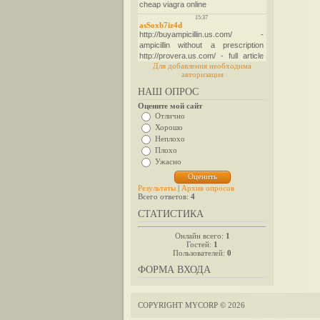
Для добавления необходима
авторизация
НАШ ОПРОС
Оцените мой сайт
Отлично
Хорошо
Неплохо
Плохо
Ужасно
Результаты
|
Архив опросов
Всего ответов:
4
СТАТИСТИКА
Онлайн всего:
1
Гостей:
1
Пользователей:
0
ФОРМА ВХОДА
COPYRIGHT MYCORP © 2026