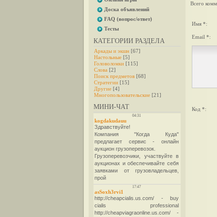
Всего комм
Доска объявлений
FAQ (вопрос/ответ)
Имя *:
Тесты
Email *:
КАТЕГОРИИ РАЗДЕЛА
Аркады и экшн
[67]
Настольные
[5]
Головоломки
[115]
Слова
[2]
Поиск предметов
[68]
Стратегии
[15]
Другие
[4]
Многопользовательские
[21]
МИНИ-ЧАТ
Код *: