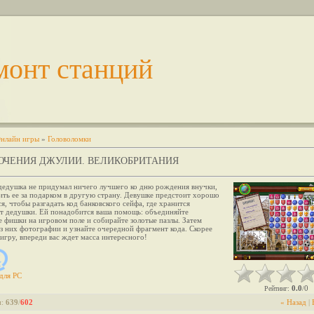
монт станций
нлайн игры
»
Головоломки
ЧЕНИЯ ДЖУЛИИ. ВЕЛИКОБРИТАНИЯ
едушка не придумал ничего лучшего ко дню рождения внучки,
ить ее за подарком в другую страну. Девушке предстоит хорошо
я, чтобы разгадать код банковского сейфа, где хранится
от дедушки. Ей понадобится ваша помощь: объединяйте
 фишки на игровом поле и собирайте золотые пазлы. Затем
з них фотографии и узнайте очередной фрагмент кода. Скорее
игру, впереди вас ждет масса интересного!
для
PC
0.0
0
Рейтинг
:
/
и
:
639
/
602
« Назад
|