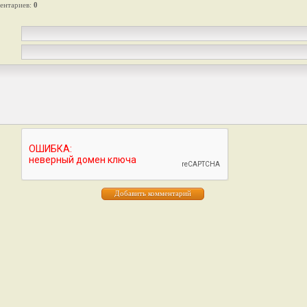
ентариев
:
0