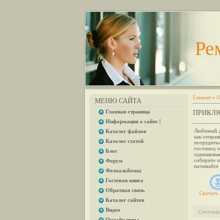
Ре
Главная
»
О
МЕНЮ САЙТА
Главная страница
ПРИКЛЮ
Информация о сайте !
Любимый д
Каталог файлов
как отправ
Каталог статей
потрудитьс
гостинец 
Блог
одинаковые
соберите и
Форум
начинайте 
Фотоальбомы
Гостевая книга
Обратная связь
Скачать 
Каталог сайтов
Видео
Счетчик
Онлайн игры