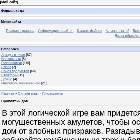
[
Мой сайт
]
Форма входа
Меню сайта
Главная страница
Информация о сайте !
Каталог файлов
Каталог статей
Блог
Доска объявле
Categories
Аркады и экшн
[67]
Настольные
[5]
Головоломки
[115]
Слова
[2]
Поиск предметов
[68]
Стратегии
[15]
Другие
[4]
Многопользовательские
[21]
Главная
»
Онлайн игры
»
Головоломки
Проклятый дом
В этой логической игре вам придетс
могущественных амулетов, чтобы о
дом от злобных призраков. Разгадыв
собирайте комбинации из трех и бо