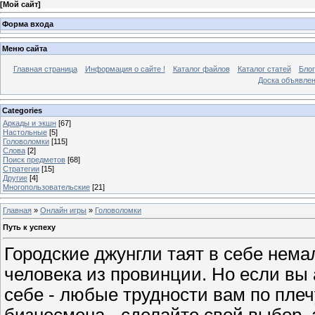
[
Мой сайт
]
Форма входа
Меню сайта
Главная страница
Информация о сайте !
Каталог файлов
Каталог статей
Блог
Доска объявле
Categories
Аркады и экшн
[67]
Настольные
[5]
Головоломки
[115]
Слова
[2]
Поиск предметов
[68]
Стратегии
[15]
Другие
[4]
Многопользовательские
[21]
Главная
»
Онлайн игры
»
Головоломки
Путь к успеху
Городские джунгли таят в себе нема
человека из провинции. Но если вы
себе - любые трудности вам по плечу
бизнесмена - сделайте свой выбор, 