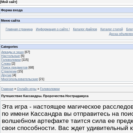
[
Мой сайт
]
Форма входа
Меню сайта
Главная страница
Информация о сайте !
Каталог файлов
Каталог статей
Блог
Доска объявле
Categories
Аркады и экшн
[67]
Настольные
[5]
Головоломки
[115]
Слова
[2]
Поиск предметов
[68]
Стратегии
[15]
Другие
[4]
Многопользовательские
[21]
Главная
»
Онлайн игры
»
Головоломки
Путешествие Кассандры. Пророчества Нострадамуса
Эта игра - настоящее магическое расследо
по имени Кассандра вы отправитесь на поис
волшебном артефакте таится сила ее предк
свои способности. Вас ждет удивительный к