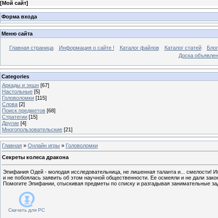
[
Мой сайт
]
Форма входа
Меню сайта
Главная страница
Информация о сайте !
Каталог файлов
Каталог статей
Блог
Доска объявле
Categories
Аркады и экшн
[67]
Настольные
[5]
Головоломки
[115]
Слова
[2]
Поиск предметов
[68]
Стратегии
[15]
Другие
[4]
Многопользовательские
[21]
Главная
»
Онлайн игры
»
Головоломки
Секреты колеса дракона
Эпифания Одей - молодая исследовательница, не лишенная таланта и... смелости! 
и не побоялась заявить об этом научной общественности. Ее осмеяли и не дали зако
Помогите Эпифании, отыскивая предметы по списку и разгадывая занимательные за
Скачать для
PC