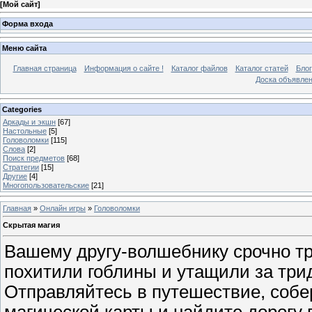
[
Мой сайт
]
Форма входа
Меню сайта
Главная страница
Информация о сайте !
Каталог файлов
Каталог статей
Блог
Доска объявле
Categories
Аркады и экшн
[67]
Настольные
[5]
Головоломки
[115]
Слова
[2]
Поиск предметов
[68]
Стратегии
[15]
Другие
[4]
Многопользовательские
[21]
Главная
»
Онлайн игры
»
Головоломки
Скрытая магия
Вашему другу-волшебнику срочно тр
похитили гоблины и утащили за три
Отправляйтесь в путешествие, собе
магической карты и найдите дорогу 