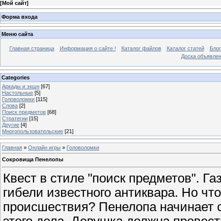
[
Мой сайт
]
Форма входа
Меню сайта
Главная страница
Информация о сайте !
Каталог файлов
Каталог статей
Блог
Доска объявле
Categories
Аркады и экшн
[67]
Настольные
[5]
Головоломки
[115]
Слова
[2]
Поиск предметов
[68]
Стратегии
[15]
Другие
[4]
Многопользовательские
[21]
Главная
»
Онлайн игры
»
Головоломки
Сокровища Пенелопы
Квест в стиле "поиск предметов". Г
гибели известного антиквара. Но чт
происшествия? Пенелопа начинает 
этого дела. Девушка должна провест