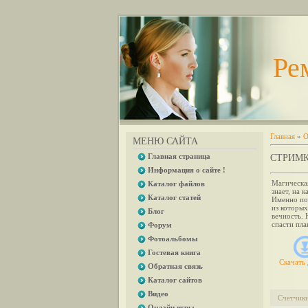
Ре
Главная
»
О
МЕНЮ САЙТА
Главная страница
СТРИМ
Информация о сайте !
Магическая
Каталог файлов
знает, на 
Каталог статей
Именно по
из которых
Блог
вечность. 
спасти пла
Форум
Фотоальбомы
Гостевая книга
Скачать 
Обратная связь
Каталог сайтов
Видео
Счетчик
Онлайн игры