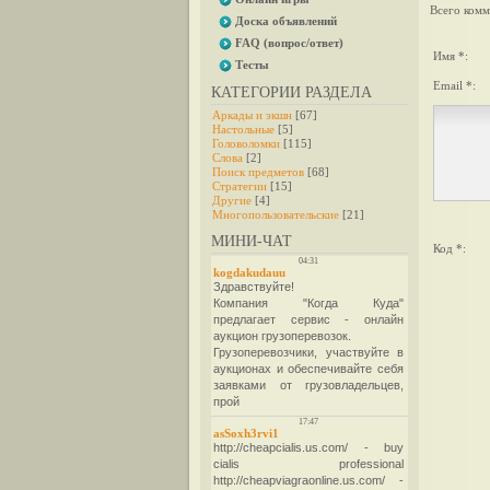
Всего комм
Доска объявлений
FAQ (вопрос/ответ)
Имя *:
Тесты
Email *:
КАТЕГОРИИ РАЗДЕЛА
Аркады и экшн
[67]
Настольные
[5]
Головоломки
[115]
Слова
[2]
Поиск предметов
[68]
Стратегии
[15]
Другие
[4]
Многопользовательские
[21]
МИНИ-ЧАТ
Код *: