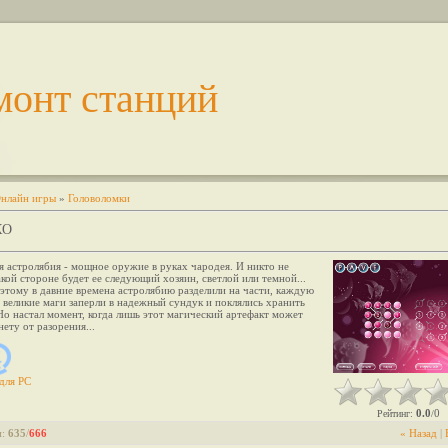
монт станций
нлайн игры
»
Головоломки
КО
 астролябия - мощное оружие в руках чародея. И никто не
какой стороне будет ее следующий хозяин, светлой или темной...
этому в давние времена астролябию разделили на части, каждую
 великие маги заперли в надежный сундук и поклялись хранить
Но настал момент, когда лишь этот магический артефакт может
нету от разорения...
для
PC
0.0
0
Рейтинг
:
/
и
:
635
/
666
« Назад
|