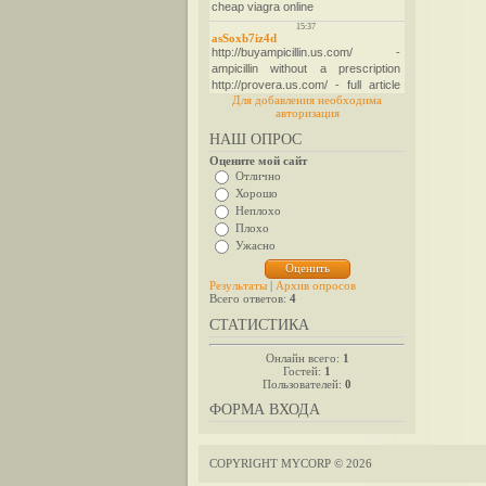
Для добавления необходима
авторизация
НАШ ОПРОС
Оцените мой сайт
Отлично
Хорошо
Неплохо
Плохо
Ужасно
Результаты
|
Архив опросов
Всего ответов:
4
СТАТИСТИКА
Онлайн всего:
1
Гостей:
1
Пользователей:
0
ФОРМА ВХОДА
COPYRIGHT MYCORP © 2026