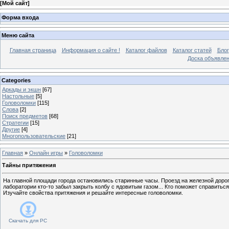
[
Мой сайт
]
Форма входа
Меню сайта
Главная страница
Информация о сайте !
Каталог файлов
Каталог статей
Блог
Доска объявле
Categories
Аркады и экшн
[67]
Настольные
[5]
Головоломки
[115]
Слова
[2]
Поиск предметов
[68]
Стратегии
[15]
Другие
[4]
Многопользовательские
[21]
Главная
»
Онлайн игры
»
Головоломки
Тайны притяжения
На главной площади города остановились старинные часы. Проезд на железной дорог
лаборатории кто-то забыл закрыть колбу с ядовитым газом... Кто поможет справитьс
Изучайте свойства притяжения и решайте интересные головоломки.
Скачать для
PC