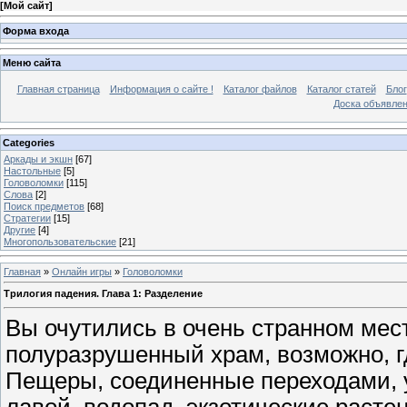
[
Мой сайт
]
Форма входа
Меню сайта
Главная страница
Информация о сайте !
Каталог файлов
Каталог статей
Блог
Доска объявле
Categories
Аркады и экшн
[67]
Настольные
[5]
Головоломки
[115]
Слова
[2]
Поиск предметов
[68]
Стратегии
[15]
Другие
[4]
Многопользовательские
[21]
Главная
»
Онлайн игры
»
Головоломки
Трилогия падения. Глава 1: Разделение
Вы очутились в очень странном мес
полуразрушенный храм, возможно, гд
Пещеры, соединенные переходами, 
лавой, водопад, экзотические расте