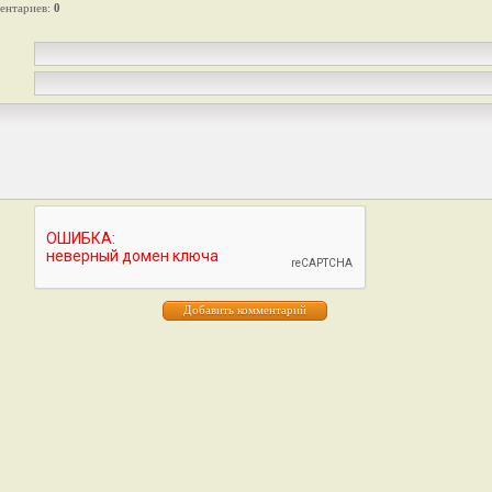
ентариев
:
0