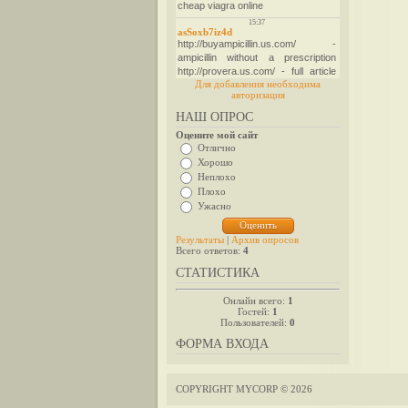
Для добавления необходима
авторизация
НАШ ОПРОС
Оцените мой сайт
Отлично
Хорошо
Неплохо
Плохо
Ужасно
Результаты
|
Архив опросов
Всего ответов:
4
СТАТИСТИКА
Онлайн всего:
1
Гостей:
1
Пользователей:
0
ФОРМА ВХОДА
COPYRIGHT MYCORP © 2026