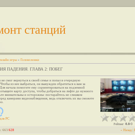
монт станций
нлайн игры
»
Головоломки
ИЯ ПАДЕНИЯ. ГЛАВА 2: ПОБЕГ
 не смог вернуться к своей семье и попал в очередную
 Чтобы из нее выбраться, он вынужден обратиться к вам за
Для начала помогите ему сориентироваться на подземной
 отыщите карту доступа, чтобы добраться на лифте до нужного
ьте внимательны и осторожны: постарайтесь не слишком
еред камерами видеонаблюдения, ведь отключить их вы сможете
ро.
для
PC
0.0
0
Рейтинг
:
/
и
:
663
/
628
« Назад
|