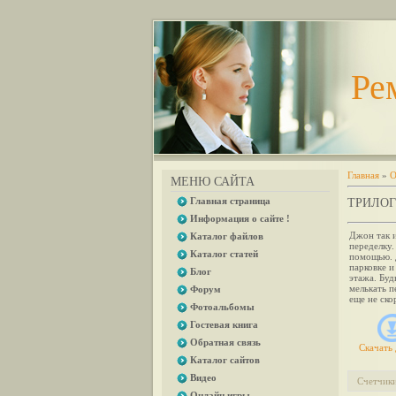
Ре
Главная
»
О
МЕНЮ САЙТА
Главная страница
ТРИЛОГ
Информация о сайте !
Джон так и
Каталог файлов
переделку.
Каталог статей
помощью. 
парковке и
Блог
этажа. Буд
мелькать п
Форум
еще не ско
Фотоальбомы
Гостевая книга
Обратная связь
Скачать 
Каталог сайтов
Видео
Счетчик
Онлайн игры