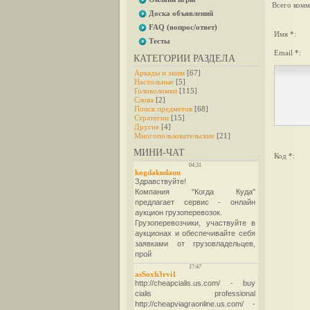
Всего комм
Доска объявлений
FAQ (вопрос/ответ)
Имя *:
Тесты
Email *:
КАТЕГОРИИ РАЗДЕЛА
Аркады и экшн
[67]
Настольные
[5]
Головоломки
[115]
Слова
[2]
Поиск предметов
[68]
Стратегии
[15]
Другие
[4]
Многопользовательские
[21]
МИНИ-ЧАТ
Код *: