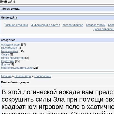
[
Мой сайт
]
Форма входа
Меню сайта
Главная страница
Информация о сайте !
Каталог файлов
Каталог статей
Блог
Доска объявле
Categories
Аркады и экшн
[67]
Настольные
[5]
Головоломки
[115]
Слова
[2]
Поиск предметов
[68]
Стратегии
[15]
Другие
[4]
Многопользовательские
[21]
Главная
»
Онлайн игры
»
Головоломки
Волшебные пузыри
В этой логической аркаде вам предс
сокрушить силы Зла при помощи сво
квадратном игровом поле в хаотичн
разноцветные фишки. Складывайте и