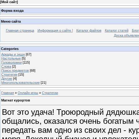
[
Мой сайт
]
Форма входа
Меню сайта
Главная страница
Информация о сайте !
Каталог файлов
Каталог статей
Блог
Доска объявле
Categories
Аркады и экшн
[67]
Настольные
[5]
Головоломки
[115]
Слова
[2]
Поиск предметов
[68]
Стратегии
[15]
Другие
[4]
Многопользовательские
[21]
Главная
»
Онлайн игры
»
Стратегии
Магнат курортов
Вот это удача! Троюродный дядюшка
общались, оказался очень богатым 
передать вам одно из своих дел - ку
моря. Доходный бизнес и увлекател