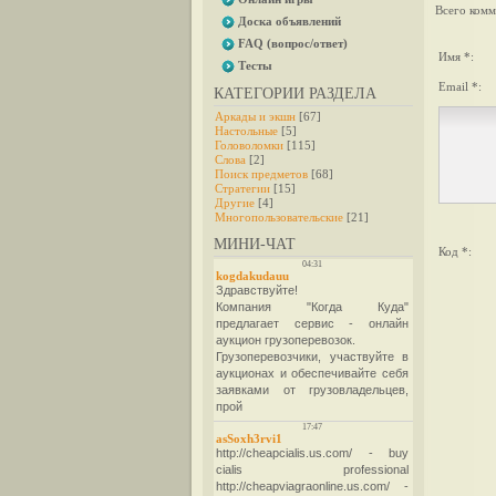
Всего комм
Доска объявлений
FAQ (вопрос/ответ)
Имя *:
Тесты
Email *:
КАТЕГОРИИ РАЗДЕЛА
Аркады и экшн
[67]
Настольные
[5]
Головоломки
[115]
Слова
[2]
Поиск предметов
[68]
Стратегии
[15]
Другие
[4]
Многопользовательские
[21]
МИНИ-ЧАТ
Код *: