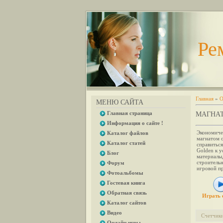
Ре
Главная
»
О
МЕНЮ САЙТА
Главная страница
МАГНАТ
Информация о сайте !
Экономиче
Каталог файлов
магнатом о
Каталог статей
справитьс
Golden к у
Блог
материалы,
строительн
Форум
игровой пр
Фотоальбомы
Гостевая книга
Обратная связь
Играть 
Каталог сайтов
Видео
Счетчик
Онлайн игры