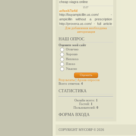
Для добавления необходима
авторизация
НАШ ОПРОС
Оцените мой сайт
Отлично
Хорошо
Неплохо
Плохо
Ужасно
Результаты
|
Архив опросов
Всего ответов:
4
СТАТИСТИКА
Онлайн всего:
1
Гостей:
1
Пользователей:
0
ФОРМА ВХОДА
COPYRIGHT MYCORP © 2026