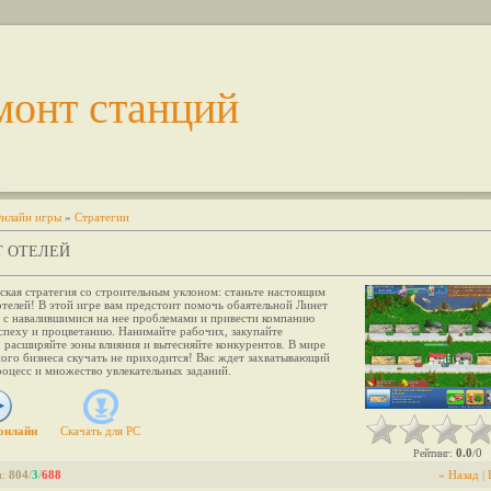
монт станций
нлайн игры
»
Стратегии
 ОТЕЛЕЙ
ская стратегия со строительным уклоном: станьте настоящим
телей! В этой игре вам предстоит помочь обаятельной Линет
я с навалившимися на нее проблемами и привести компанию
спеху и процветанию. Нанимайте рабочих, закупайте
 расширяйте зоны влияния и вытесняйте конкурентов. В мире
ого бизнеса скучать не приходится! Вас ждет захватывающий
оцесс и множество увлекательных заданий.
онлайн
Скачать для
PC
0.0
0
Рейтинг
:
/
и
:
804
/
3
/
688
« Назад
|