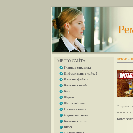
Ре
Главная
»
В
МЕНЮ САЙТА
Главная страница
Информация о сайте !
Каталог файлов
Каталог статей
Блог
Форум
Фотоальбомы
Спортивный
Гостевая книга
Обратная связь
Видео этог
Каталог сайтов
Видео
Онлайн игры