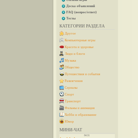
Доска объявлений
FAQ (вопрос/ответ)
Тесты
КАТЕГОРИИ РАЗДЕЛА
Другое
Компьютерные игры
Красота и здоровье
Люди и блоги
Музыка
Общество
Путешествия и события
Развлечения
Сериалы
Спорт
Транспорт
Фильмы и анимация
Хобби и образование
Юмор
МИНИ-ЧАТ