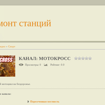
монт станций
идео
»
Спорт
КАНАЛ: МОТОКРОСС
Просмотры
: 0
Рейтинг
: 0.0
 мотоцикл на бездорожье.
о канала
:
Пересеченная местность