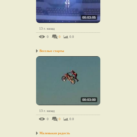
00:03:05
13 г. назад
0
0
0.0
Веселые старты
00:03:00
13 г. назад
0
0
0.0
Маленькая радость