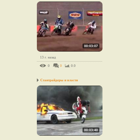
00:03:07
13 г. назад
0
0
0.0
Стантрайдеры и власти
00:03:40