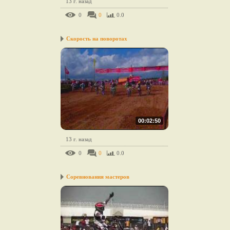
13 г. назад
0
0
0.0
Скорость на поворотах
00:02:50
13 г. назад
0
0
0.0
Соревнования мастеров