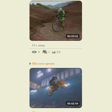
00:03:01
13 г. назад
0
0
0.0
Шоу всех времен
00:02:54