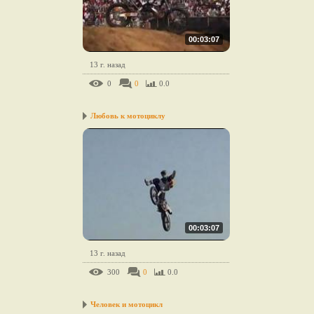
00:03:07
13 г. назад
0
0
0.0
Любовь к мотоциклу
00:03:07
13 г. назад
300
0
0.0
Человек и мотоцикл