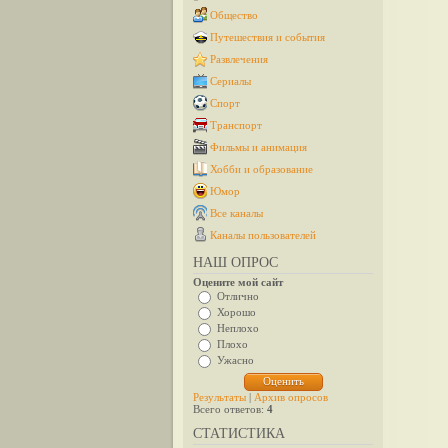
Общество
Путешествия и события
Развлечения
Сериалы
Спорт
Транспорт
Фильмы и анимация
Хобби и образование
Юмор
Все каналы
Каналы пользователей
НАШ ОПРОС
Оцените мой сайт
Отлично
Хорошо
Неплохо
Плохо
Ужасно
Результаты
|
Архив опросов
Всего ответов:
4
СТАТИСТИКА