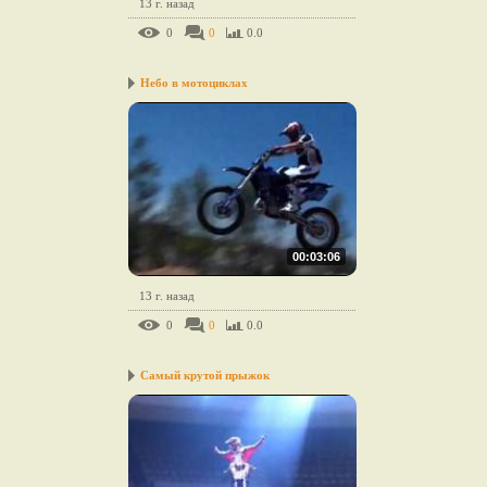
13 г. назад
0
0
0.0
Небо в мотоциклах
00:03:06
13 г. назад
0
0
0.0
Самый крутой прыжок