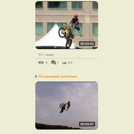
00:03:03
13 г. назад
0
0
0.0
Покоряющий трамплины
00:03:07