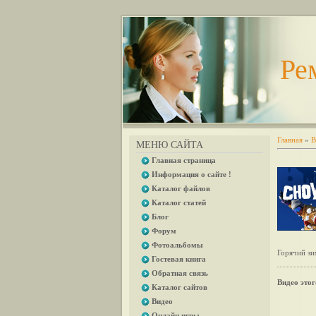
Ре
Главная
»
В
МЕНЮ САЙТА
Главная страница
Информация о сайте !
Каталог файлов
Каталог статей
Блог
Форум
Фотоальбомы
Горячий зи
Гостевая книга
Обратная связь
Видео этог
Каталог сайтов
Видео
Онлайн игры