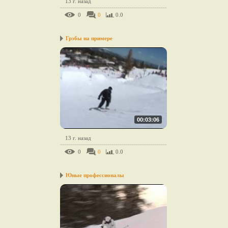
13 г. назад
0
0
0.0
Грэбы на примере
00:03:06
13 г. назад
0
0
0.0
Юные профессионалы