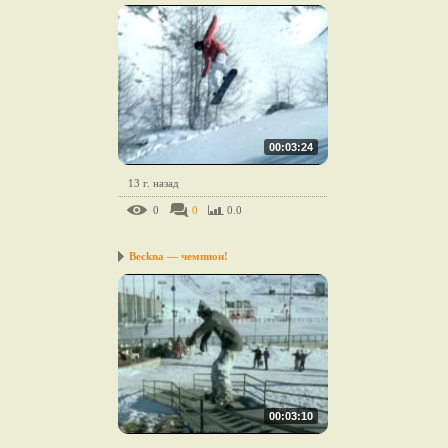
00:03:24
13 г. назад
0
0
0.0
Beckna — чемпион!
00:03:10