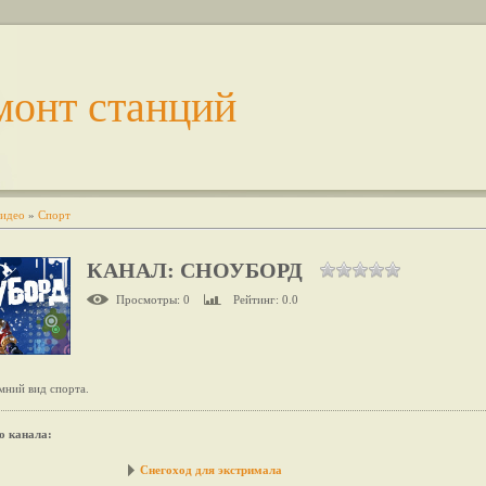
монт станций
идео
»
Спорт
КАНАЛ: СНОУБОРД
Просмотры
: 0
Рейтинг
: 0.0
мний вид спорта.
о канала
:
Снегоход для экстримала