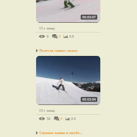
00:03:07
13 г. назад
0
0
0.0
Полет на горных лыжах
00:03:04
13 г. назад
50
0
0.0
Снежная лавина и сноубо...