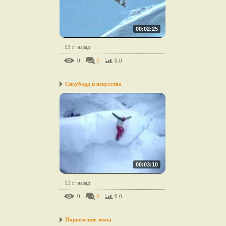
00:02:25
13 г. назад
0
0
0.0
Сноуборд и искусство
00:03:10
13 г. назад
0
0
0.0
Норвежские зимы