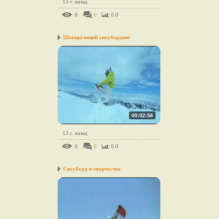
13 г. назад
0
0
0.0
Шокирующий сноубординг
00:02:56
13 г. назад
0
0
0.0
Сноуборд и творчество