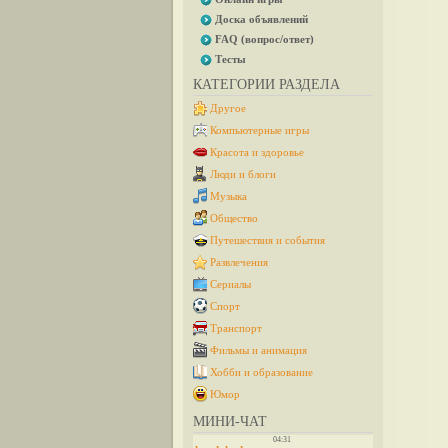
Доска объявлений
FAQ (вопрос/ответ)
Тесты
КАТЕГОРИИ РАЗДЕЛА
Другое
Компьютерные игры
Красота и здоровье
Люди и блоги
Музыка
Общество
Путешествия и события
Развлечения
Сериалы
Спорт
Транспорт
Фильмы и анимация
Хобби и образование
Юмор
МИНИ-ЧАТ