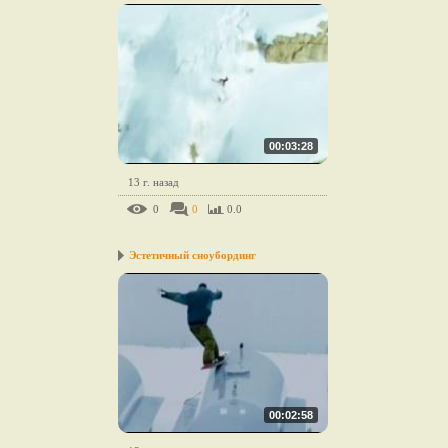
00:03:28
13 г. назад
0
0
0.0
Эстетичный сноубординг
00:02:58