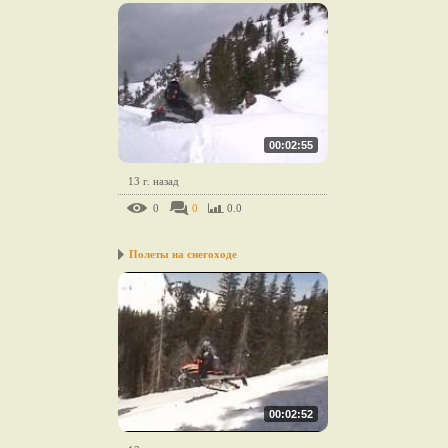
00:02:55
13 г. назад
0
0
0.0
Полеты на снегоходе
00:02:52