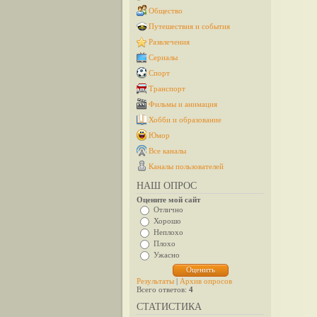
Общество
Путешествия и события
Развлечения
Сериалы
Спорт
Транспорт
Фильмы и анимация
Хобби и образование
Юмор
Все каналы
Каналы пользователей
НАШ ОПРОС
Оцените мой сайт
Отлично
Хорошо
Неплохо
Плохо
Ужасно
Результаты
|
Архив опросов
Всего ответов:
4
СТАТИСТИКА