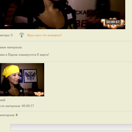
00:00:57
мотры
: 0
Куда идет эта женщина?
ание материала
:
ики в Париж планируется 8 марта!
ский
сть материала
: 00:00:57
ментариев
:
0