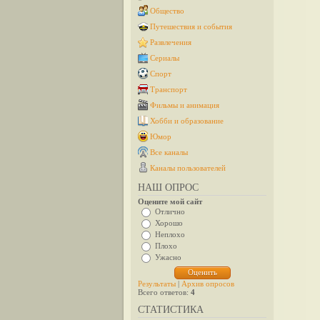
Общество
Путешествия и события
Развлечения
Сериалы
Спорт
Транспорт
Фильмы и анимация
Хобби и образование
Юмор
Все каналы
Каналы пользователей
НАШ ОПРОС
Оцените мой сайт
Отлично
Хорошо
Неплохо
Плохо
Ужасно
Результаты
|
Архив опросов
Всего ответов:
4
СТАТИСТИКА