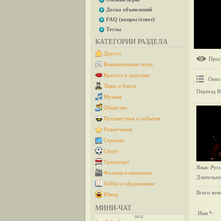
Доска объявлений
FAQ (вопрос/ответ)
Тесты
КАТЕГОРИИ РАЗДЕЛА
Другое
Прос
Компьютерные игры
Красота и здоровье
Опис
Люди и блоги
Переезд В
Музыка
Общество
Путешествия и события
Развлечения
Сериалы
Спорт
Транспорт
Язык
: Рус
Фильмы и анимация
Длительно
Хобби и образование
Всего ком
Юмор
МИНИ-ЧАТ
Имя *: