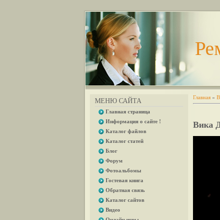
Ре
Главная
»
В
МЕНЮ САЙТА
Главная страница
Информация о сайте !
Вика 
Каталог файлов
Каталог статей
Блог
Форум
Фотоальбомы
Гостевая книга
Обратная связь
Каталог сайтов
Видео
Онлайн игры