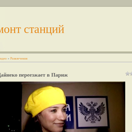
монт станций
идео
»
Развлечения
Дайнеко переезжает в Париж