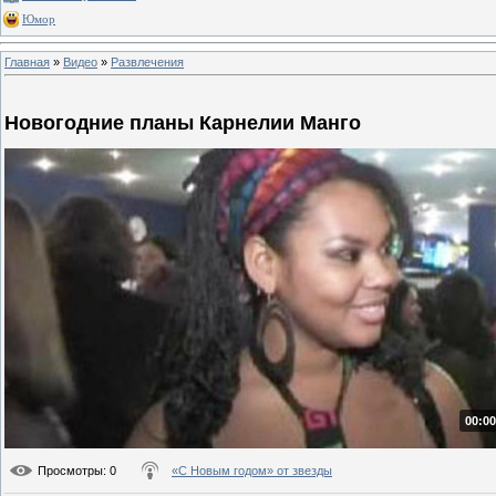
Юмор
Главная
»
Видео
»
Развлечения
Новогодние планы Карнелии Манго
00:00
Просмотры
: 0
«С Новым годом» от звезды