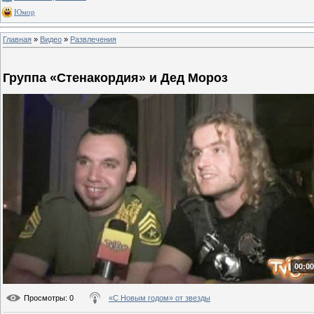
Юмор
Главная
»
Видео
»
Развлечения
Группа «Стенакордия» и Дед Мороз
00:00
Просмотры
: 0
«С Новым годом» от звезды