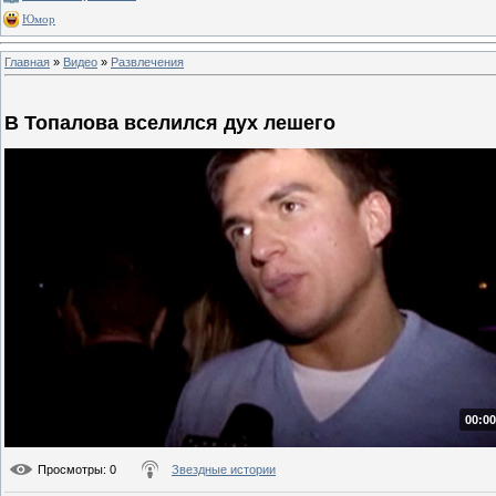
Юмор
Главная
»
Видео
»
Развлечения
В Топалова вселился дух лешего
00:00
Просмотры
: 0
Звездные истории