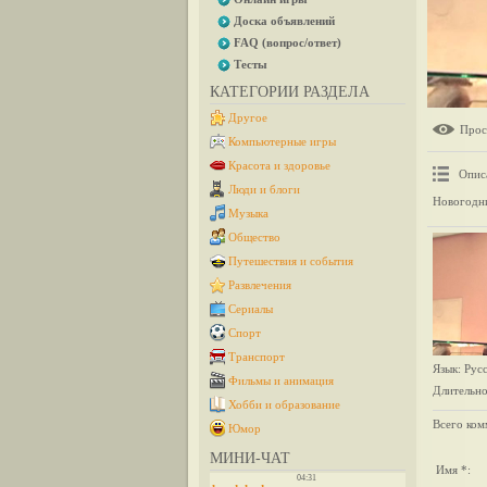
Доска объявлений
FAQ (вопрос/ответ)
Тесты
КАТЕГОРИИ РАЗДЕЛА
Другое
Прос
Компьютерные игры
Красота и здоровье
Опис
Люди и блоги
Новогодни
Музыка
Общество
Путешествия и события
Развлечения
Сериалы
Спорт
Транспорт
Язык
: Рус
Фильмы и анимация
Длительно
Хобби и образование
Всего ком
Юмор
МИНИ-ЧАТ
Имя *: