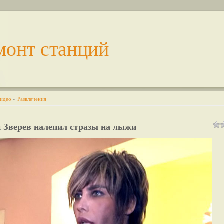
монт станций
идео
»
Развлечения
 Зверев налепил стразы на лыжи