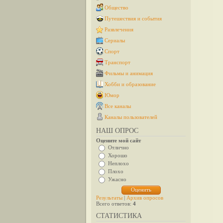
Общество
Путешествия и события
Развлечения
Сериалы
Спорт
Транспорт
Фильмы и анимация
Хобби и образование
Юмор
Все каналы
Каналы пользователей
НАШ ОПРОС
Оцените мой сайт
Отлично
Хорошо
Неплохо
Плохо
Ужасно
Результаты
|
Архив опросов
Всего ответов:
4
СТАТИСТИКА