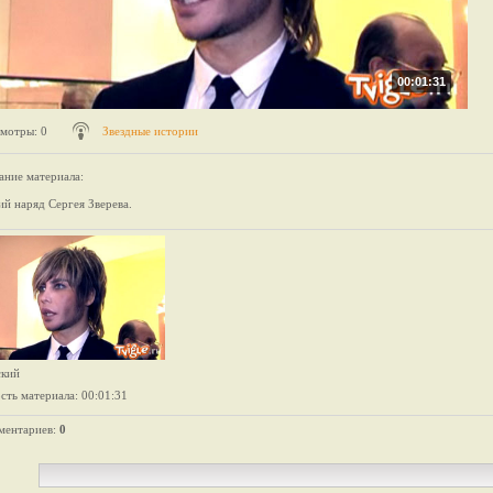
00:01:31
мотры
: 0
Звездные истории
ание материала
:
й наряд Сергея Зверева.
ский
сть материала
: 00:01:31
ментариев
:
0