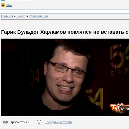
Юмор
Главная
»
Видео
»
Развлечения
Гарик Бульдог Харламов поклялся не вставать с
00:00
Просмотры
: 0
Звездные истории