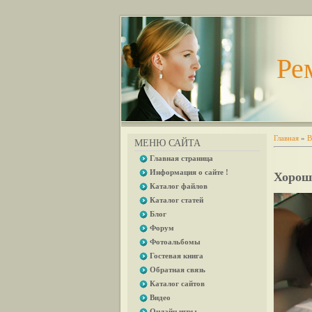
Ре
Главная
»
В
МЕНЮ САЙТА
Главная страница
Информация о сайте !
Хорош
Каталог файлов
Каталог статей
Блог
Форум
Фотоальбомы
Гостевая книга
Обратная связь
Каталог сайтов
Видео
Онлайн игры