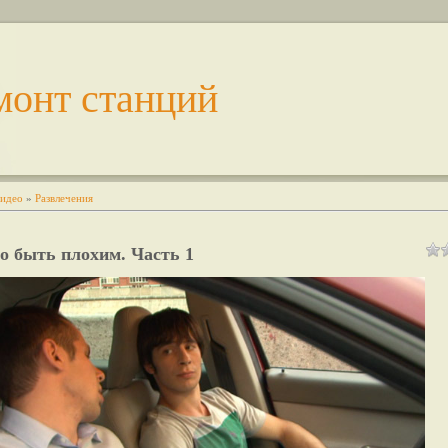
монт станций
идео
»
Развлечения
о быть плохим. Часть 1