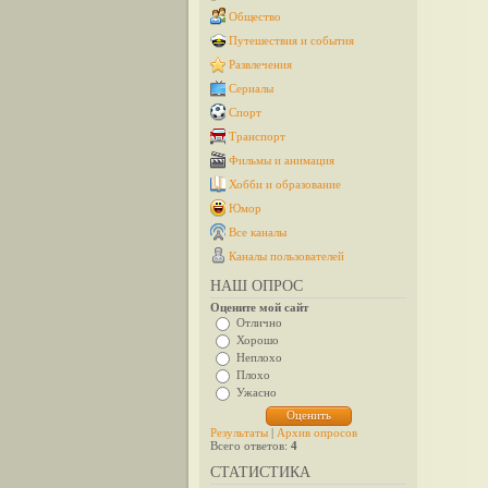
Общество
Путешествия и события
Развлечения
Сериалы
Спорт
Транспорт
Фильмы и анимация
Хобби и образование
Юмор
Все каналы
Каналы пользователей
НАШ ОПРОС
Оцените мой сайт
Отлично
Хорошо
Неплохо
Плохо
Ужасно
Результаты
|
Архив опросов
Всего ответов:
4
СТАТИСТИКА