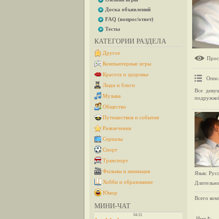
Доска объявлений
FAQ (вопрос/ответ)
Тесты
КАТЕГОРИИ РАЗДЕЛА
Другое
Прос
Компьютерные игры
Красота и здоровье
Опис
Люди и блоги
Все девуш
Музыка
подружкой
Общество
Путешествия и события
Развлечения
Сериалы
Спорт
Транспорт
Фильмы и анимация
Язык
: Рус
Хобби и образование
Длительно
Юмор
Всего ком
МИНИ-ЧАТ
Имя *: