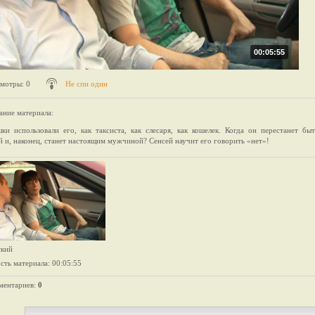
00:05:55
мотры
: 0
Не спи один
ание материала
:
ки использовали его, как таксиста, как слесаря, как кошелек. Когда он перестанет бы
 и, наконец, станет настоящим мужчиной? Сенсей научит его говорить «нет»!
ский
сть материала
: 00:05:55
ментариев
:
0