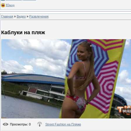
Юмор
Главная
»
Видео
»
Развлечения
Каблуки на пляж
00:01
Просмотры
: 0
Street Fashion на Пляже