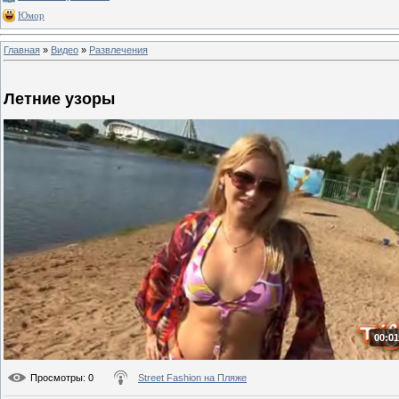
Юмор
Главная
»
Видео
»
Развлечения
Летние узоры
00:01
Просмотры
: 0
Street Fashion на Пляже