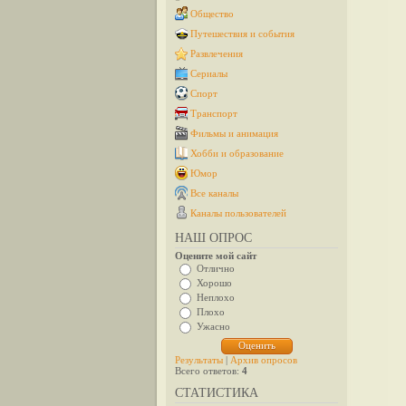
Общество
Путешествия и события
Развлечения
Сериалы
Спорт
Транспорт
Фильмы и анимация
Хобби и образование
Юмор
Все каналы
Каналы пользователей
НАШ ОПРОС
Оцените мой сайт
Отлично
Хорошо
Неплохо
Плохо
Ужасно
Результаты
|
Архив опросов
Всего ответов:
4
СТАТИСТИКА