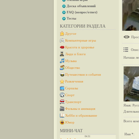
Доска объявлений
FAQ (вопрос/ответ)
Тесты
КАТЕГОРИИ РАЗДЕЛА
Другое
Прос
Компьютерные игры
Красота и здоровье
Опис
Люди и блоги
Наташа лю
Музыка
Общество
Путешествия и события
Развлечения
Сериалы
Спорт
Транспорт
Язык
: Рус
Фильмы и анимация
Длительно
Хобби и образование
Всего ком
Юмор
МИНИ-ЧАТ
Имя *: