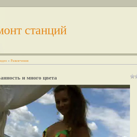
монт станций
идео
»
Развлечения
анность и много цвета