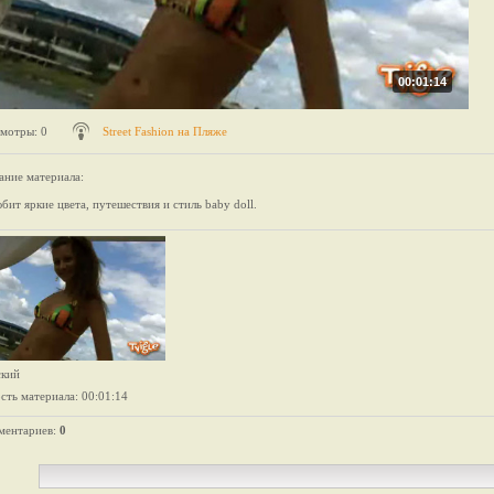
00:01:14
мотры
: 0
Street Fashion на Пляже
ание материала
:
бит яркие цвета, путешествия и стиль baby doll.
ский
сть материала
: 00:01:14
ментариев
:
0