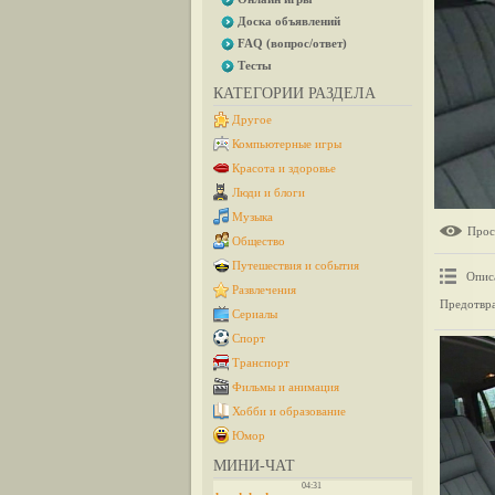
Доска объявлений
FAQ (вопрос/ответ)
Тесты
КАТЕГОРИИ РАЗДЕЛА
Другое
Компьютерные игры
Красота и здоровье
Люди и блоги
Музыка
Прос
Общество
Путешествия и события
Опис
Развлечения
Предотвра
Сериалы
Спорт
Транспорт
Фильмы и анимация
Хобби и образование
Юмор
МИНИ-ЧАТ