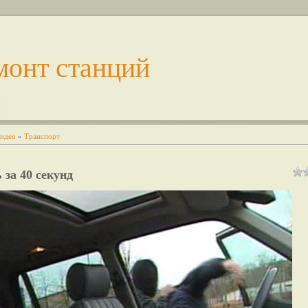
монт станций
идео
»
Транспорт
 за 40 секунд