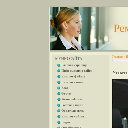
Ре
Главная
»
В
МЕНЮ САЙТА
Главная страница
Информация о сайте !
Угнать
Каталог файлов
Каталог статей
Блог
Форум
Фотоальбомы
Гостевая книга
Обратная связь
Каталог сайтов
Видео
Онлайн игры