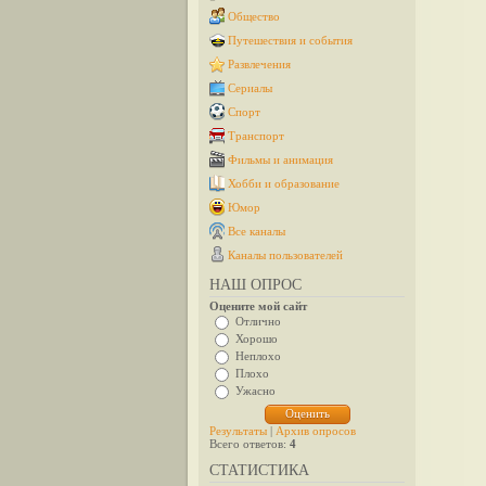
Общество
Путешествия и события
Развлечения
Сериалы
Спорт
Транспорт
Фильмы и анимация
Хобби и образование
Юмор
Все каналы
Каналы пользователей
НАШ ОПРОС
Оцените мой сайт
Отлично
Хорошо
Неплохо
Плохо
Ужасно
Результаты
|
Архив опросов
Всего ответов:
4
СТАТИСТИКА