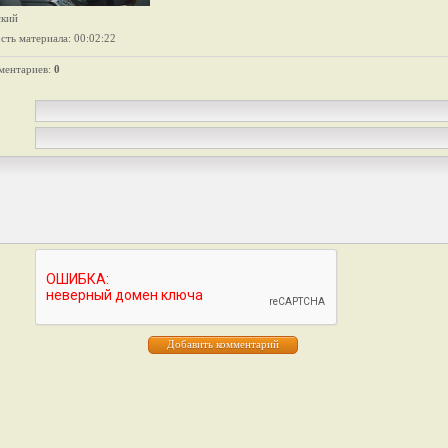
ский
сть материала
: 00:02:22
ментариев
:
0