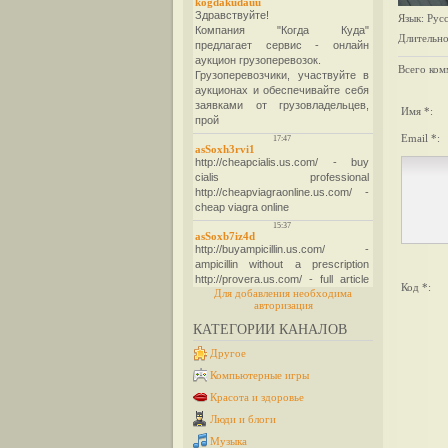
Язык
: Рус
Длительно
Всего ком
Имя *:
Email *:
Код *:
Для добавления необходима
авторизация
КАТЕГОРИИ КАНАЛОВ
Другое
Компьютерные игры
Красота и здоровье
Люди и блоги
Музыка