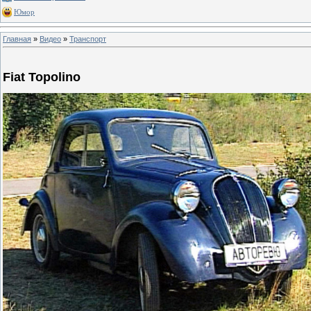
Юмор
Главная
»
Видео
»
Транспорт
Fiat Topolino