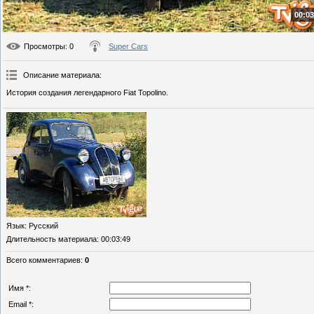
00:03
Просмотры
: 0
Super Cars
Описание материала
:
История создания легендарного Fiat Topolino.
Язык
: Русский
Длительность материала
: 00:03:49
Всего комментариев
:
0
Имя *:
Email *: