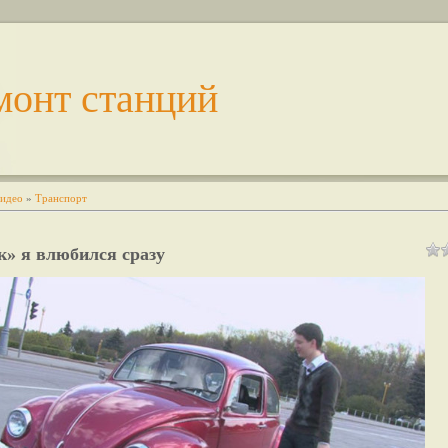
монт станций
идео
»
Транспорт
» я влюбился сразу