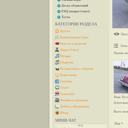
Доска объявлений
FAQ (вопрос/ответ)
Тесты
КАТЕГОРИИ РАЗДЕЛА
Другое
Прос
Компьютерные игры
Красота и здоровье
Опис
Люди и блоги
Первая лю
Музыка
Общество
Путешествия и события
Развлечения
Сериалы
Спорт
Транспорт
Язык
: Рус
Фильмы и анимация
Длительно
Хобби и образование
Всего ком
Юмор
МИНИ-ЧАТ
Имя *: