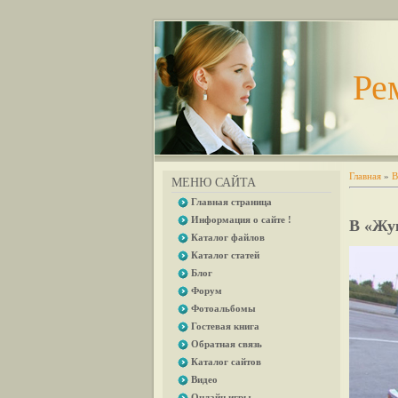
Ре
Главная
»
В
МЕНЮ САЙТА
Главная страница
Информация о сайте !
В «Жук
Каталог файлов
Каталог статей
Блог
Форум
Фотоальбомы
Гостевая книга
Обратная связь
Каталог сайтов
Видео
Онлайн игры