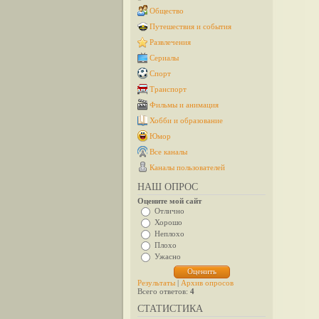
Общество
Путешествия и события
Развлечения
Сериалы
Спорт
Транспорт
Фильмы и анимация
Хобби и образование
Юмор
Все каналы
Каналы пользователей
НАШ ОПРОС
Оцените мой сайт
Отлично
Хорошо
Неплохо
Плохо
Ужасно
Результаты
|
Архив опросов
Всего ответов:
4
СТАТИСТИКА