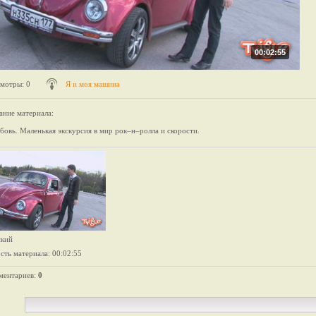
00:02:55
мотры
: 0
Я и моя машина
ание материала
:
бовь. Маленькая экскурсия в мир рок–н–ролла и скорости.
ский
сть материала
: 00:02:55
ментариев
:
0