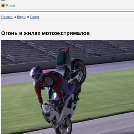
Юмор
Главная
»
Видео
»
Спорт
Огонь в жилах мотоэкстрималов