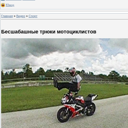
Юмор
Главная
»
Видео
»
Спорт
Бесшабашные трюки мотоциклистов