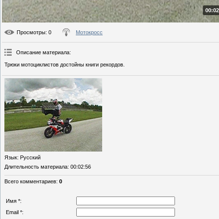
00:02
Просмотры
: 0
Мотокросс
Описание материала
:
Трюки мотоциклистов достойны книги рекордов.
Язык
: Русский
Длительность материала
: 00:02:56
Всего комментариев
:
0
Имя *:
Email *: