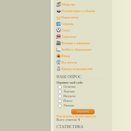
Общество
Путешествия и события
Развлечения
Сериалы
Спорт
Транспорт
Фильмы и анимация
Хобби и образование
Юмор
Все каналы
Каналы пользователей
НАШ ОПРОС
Оцените мой сайт
Отлично
Хорошо
Неплохо
Плохо
Ужасно
Результаты
|
Архив опросов
Всего ответов:
4
СТАТИСТИКА