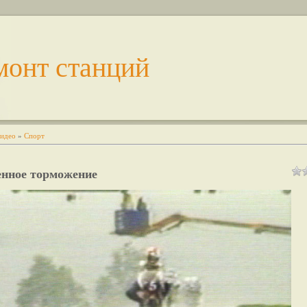
монт станций
идео
»
Спорт
енное торможение