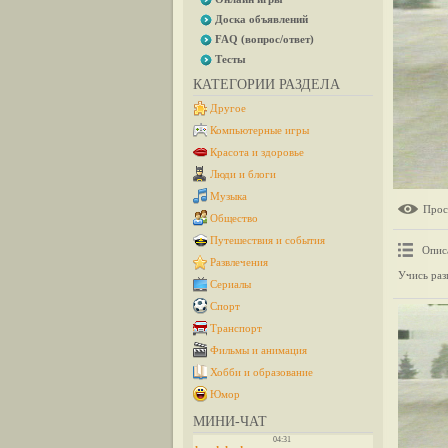
Доска объявлений
FAQ (вопрос/ответ)
Тесты
КАТЕГОРИИ РАЗДЕЛА
Другое
Компьютерные игры
Красота и здоровье
Люди и блоги
Музыка
Прос
Общество
Путешествия и события
Опис
Развлечения
Учись раз
Сериалы
Спорт
Транспорт
Фильмы и анимация
Хобби и образование
Юмор
МИНИ-ЧАТ