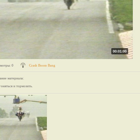
00:01:00
мотры
: 0
Crash Boom Bang
ание материала
:
гоняться и тормозить.