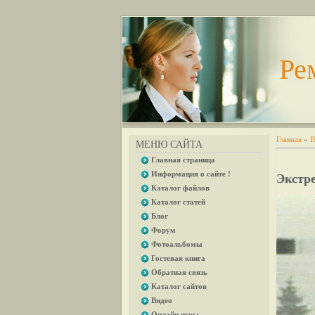
Ре
Главная
»
В
МЕНЮ САЙТА
Главная страница
Информация о сайте !
Экстр
Каталог файлов
Каталог статей
Блог
Форум
Фотоальбомы
Гостевая книга
Обратная связь
Каталог сайтов
Видео
Онлайн игры