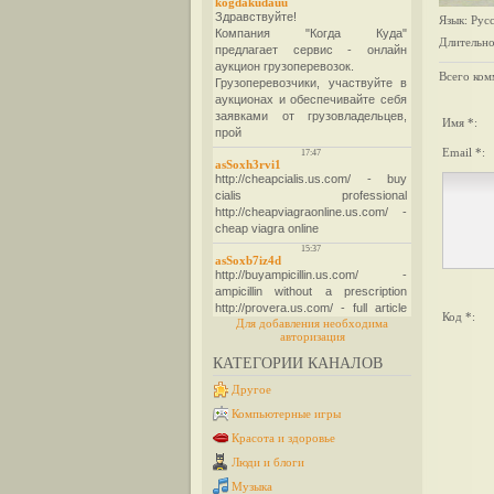
Язык
: Рус
Длительно
Всего ком
Имя *:
Email *:
Код *:
Для добавления необходима
авторизация
КАТЕГОРИИ КАНАЛОВ
Другое
Компьютерные игры
Красота и здоровье
Люди и блоги
Музыка