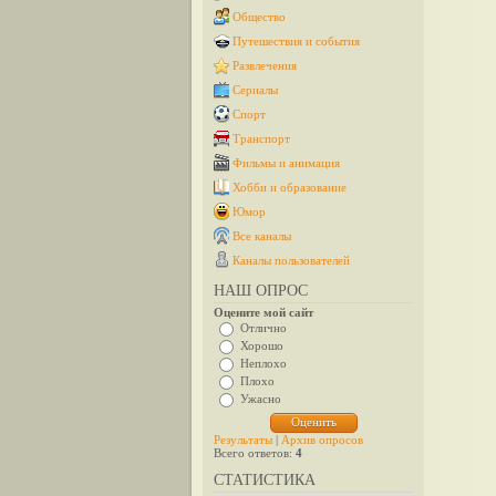
Общество
Путешествия и события
Развлечения
Сериалы
Спорт
Транспорт
Фильмы и анимация
Хобби и образование
Юмор
Все каналы
Каналы пользователей
НАШ ОПРОС
Оцените мой сайт
Отлично
Хорошо
Неплохо
Плохо
Ужасно
Результаты
|
Архив опросов
Всего ответов:
4
СТАТИСТИКА