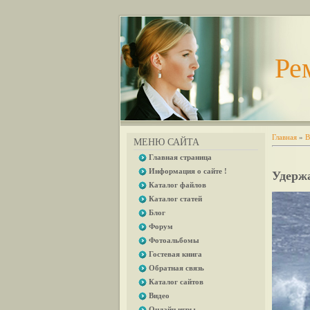
Ре
Главная
»
В
МЕНЮ САЙТА
Главная страница
Информация о сайте !
Удержа
Каталог файлов
Каталог статей
Блог
Форум
Фотоальбомы
Гостевая книга
Обратная связь
Каталог сайтов
Видео
Онлайн игры