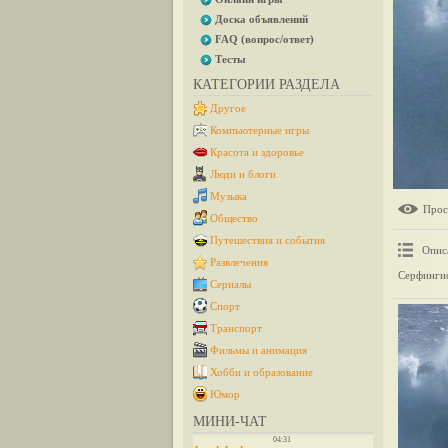
Доска объявлений
FAQ (вопрос/ответ)
Тесты
КАТЕГОРИИ РАЗДЕЛА
Другое
Компьютерные игры
Красота и здоровье
Люди и блоги
Музыка
Прос
Общество
Путешествия и события
Опис
Развлечения
Серфингис
Сериалы
Спорт
Транспорт
Фильмы и анимация
Хобби и образование
Юмор
МИНИ-ЧАТ