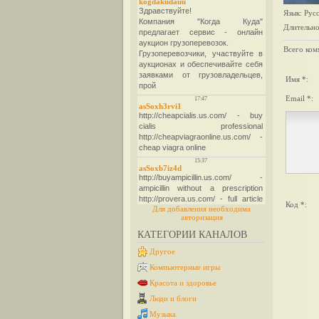
Язык
: Рус
Длительно
Всего ком
Имя *:
Email *:
Код *:
Для добавления необходима
авторизация
КАТЕГОРИИ КАНАЛОВ
Другое
Компьютерные игры
Красота и здоровье
Люди и блоги
Музыка