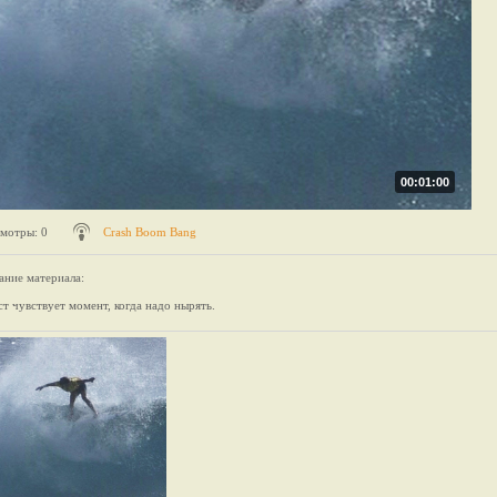
00:01:00
мотры
: 0
Crash Boom Bang
ание материала
:
т чувствует момент, когда надо нырять.