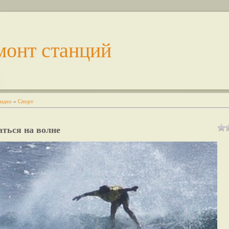
монт станций
идео
»
Спорт
ться на волне