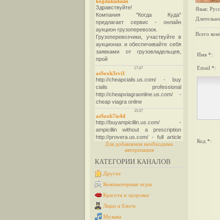
Язык
: Рус
Длительно
Всего ком
Имя *:
Email *:
Код *:
Для добавления необходима
авторизация
КАТЕГОРИИ КАНАЛОВ
Другое
Компьютерные игры
Красота и здоровье
Люди и блоги
Музыка