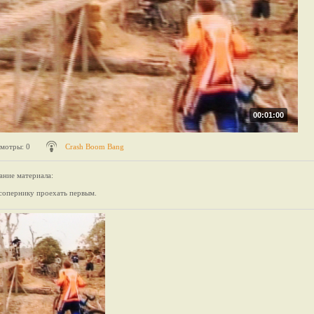
00:01:00
мотры
: 0
Crash Boom Bang
ание материала
:
опернику проехать первым.