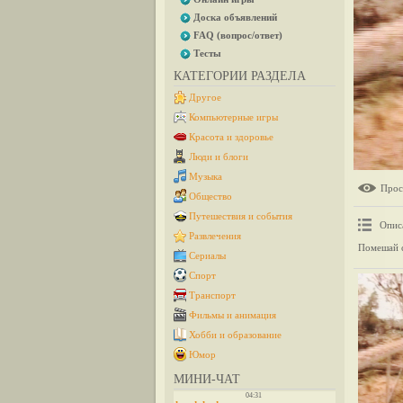
Доска объявлений
FAQ (вопрос/ответ)
Тесты
КАТЕГОРИИ РАЗДЕЛА
Другое
Компьютерные игры
Красота и здоровье
Люди и блоги
Музыка
Прос
Общество
Путешествия и события
Опис
Развлечения
Помешай с
Сериалы
Спорт
Транспорт
Фильмы и анимация
Хобби и образование
Юмор
МИНИ-ЧАТ