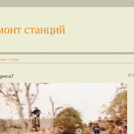
монт станций
идео
»
Спорт
орога?