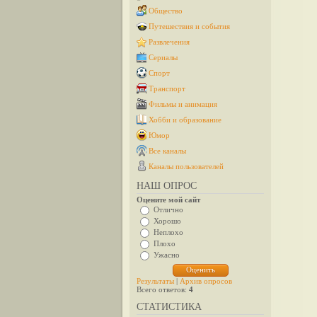
Общество
Путешествия и события
Развлечения
Сериалы
Спорт
Транспорт
Фильмы и анимация
Хобби и образование
Юмор
Все каналы
Каналы пользователей
НАШ ОПРОС
Оцените мой сайт
Отлично
Хорошо
Неплохо
Плохо
Ужасно
Результаты
|
Архив опросов
Всего ответов:
4
СТАТИСТИКА