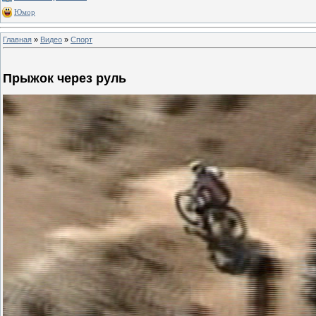
Юмор
Главная
»
Видео
»
Спорт
Прыжок через руль