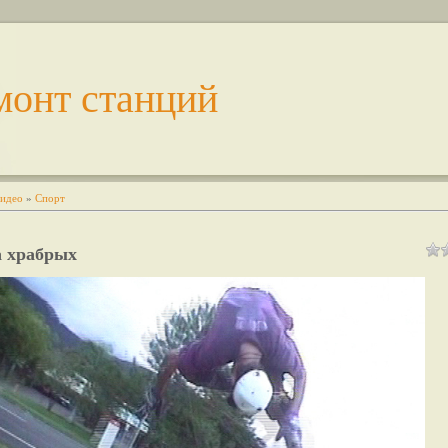
монт станций
идео
»
Спорт
а храбрых