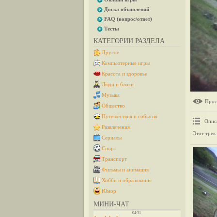
Доска объявлений
FAQ (вопрос/ответ)
Тесты
КАТЕГОРИИ РАЗДЕЛА
Другое
Компьютерные игры
Красота и здоровье
Люди и блоги
Музыка
Прос
Общество
Путешествия и события
Опис
Развлечения
Этот трек
Сериалы
Спорт
Транспорт
Фильмы и анимация
Хобби и образование
Юмор
МИНИ-ЧАТ