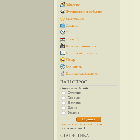
Общество
Путешествия и события
Развлечения
Сериалы
Спорт
Транспорт
Фильмы и анимация
Хобби и образование
Юмор
Все каналы
Каналы пользователей
НАШ ОПРОС
Оцените мой сайт
Отлично
Хорошо
Неплохо
Плохо
Ужасно
Результаты
|
Архив опросов
Всего ответов:
4
СТАТИСТИКА