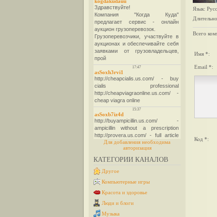
Язык
: Рус
Длительно
Всего ком
Имя *:
Email *:
Код *:
Для добавления необходима
авторизация
КАТЕГОРИИ КАНАЛОВ
Другое
Компьютерные игры
Красота и здоровье
Люди и блоги
Музыка