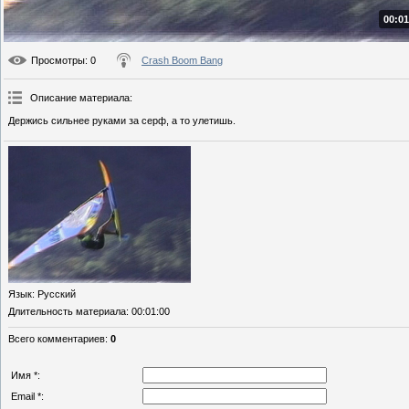
00:01
Просмотры
: 0
Crash Boom Bang
Описание материала
:
Держись сильнее руками за серф, а то улетишь.
Язык
: Русский
Длительность материала
: 00:01:00
Всего комментариев
:
0
Имя *:
Email *: