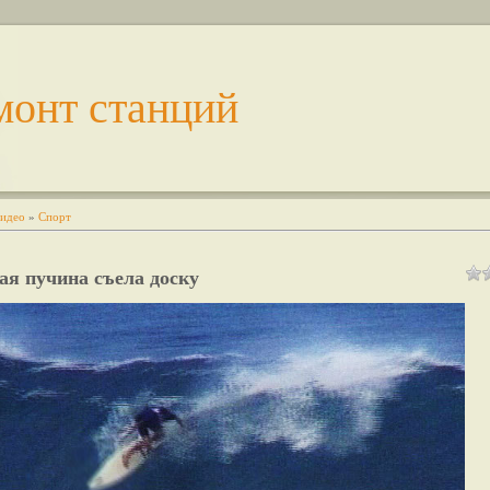
монт станций
идео
»
Спорт
я пучина съела доску