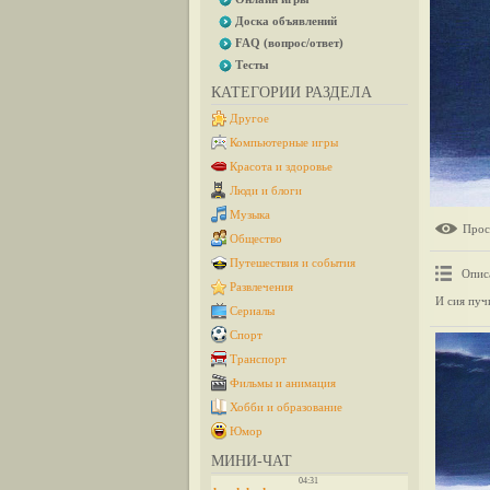
Доска объявлений
FAQ (вопрос/ответ)
Тесты
КАТЕГОРИИ РАЗДЕЛА
Другое
Компьютерные игры
Красота и здоровье
Люди и блоги
Музыка
Прос
Общество
Путешествия и события
Опис
Развлечения
И сия пуч
Сериалы
Спорт
Транспорт
Фильмы и анимация
Хобби и образование
Юмор
МИНИ-ЧАТ