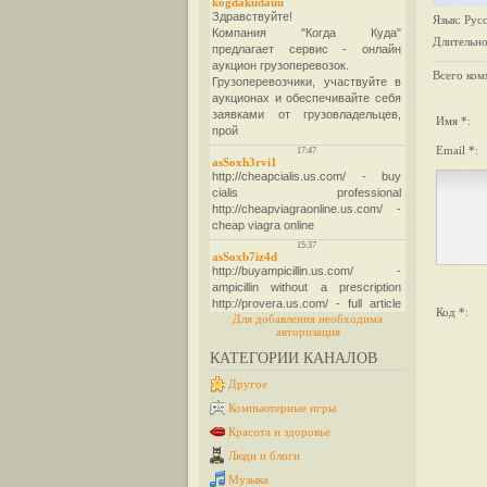
Язык
: Рус
Длительно
Всего ком
Имя *:
Email *:
Код *:
Для добавления необходима
авторизация
КАТЕГОРИИ КАНАЛОВ
Другое
Компьютерные игры
Красота и здоровье
Люди и блоги
Музыка