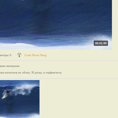
00:01:00
мотры
: 0
Crash Boom Bang
ание материала
:
ина поглотила их обоих. И доску, и серфенгиста.