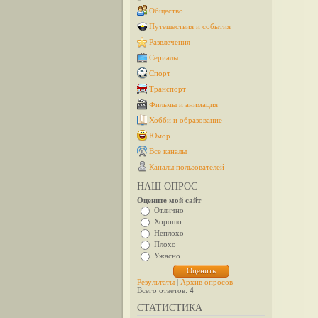
Общество
Путешествия и события
Развлечения
Сериалы
Спорт
Транспорт
Фильмы и анимация
Хобби и образование
Юмор
Все каналы
Каналы пользователей
НАШ ОПРОС
Оцените мой сайт
Отлично
Хорошо
Неплохо
Плохо
Ужасно
Результаты
|
Архив опросов
Всего ответов:
4
СТАТИСТИКА