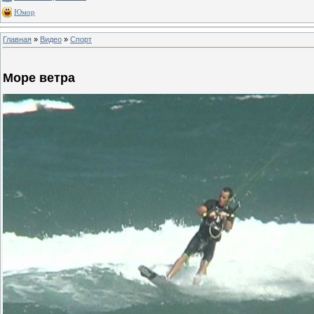
Юмор
Главная
»
Видео
»
Спорт
Море ветра