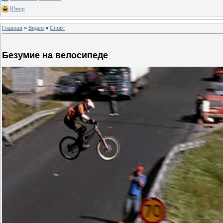
Юмор
Главная
»
Видео
»
Спорт
Безумие на велосипеде