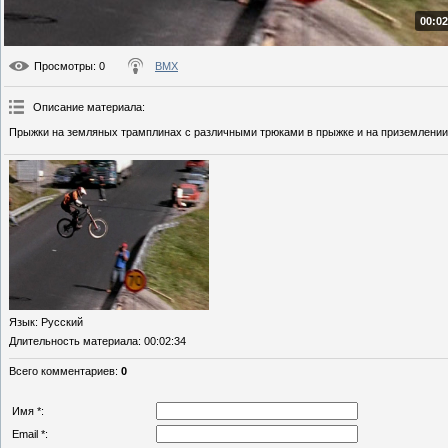
00:02
Просмотры
: 0
BMX
Описание материала
:
Прыжки на земляных трамплинах с различными трюками в прыжке и на приземлении
Язык
: Русский
Длительность материала
: 00:02:34
Всего комментариев
:
0
Имя *:
Email *: