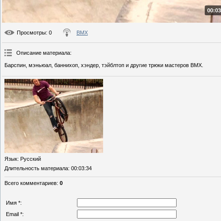
00:03
Просмотры
: 0
BMX
Описание материала
:
Барспин, мэньюал, баннихоп, хэндер, тэйблтоп и другие трюки мастеров BMX.
Язык
: Русский
Длительность материала
: 00:03:34
Всего комментариев
:
0
Имя *:
Email *: