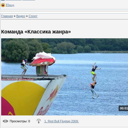
Юмор
Главная
»
Видео
»
Спорт
Команда «Классика жанра»
00:01
Просмотры
: 0
1. Red Bull Flugtag 2009.