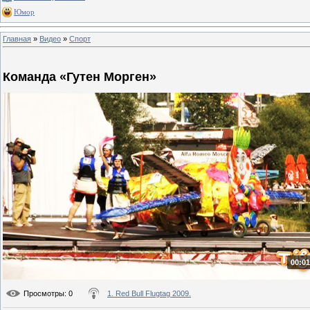
Юмор
Главная
»
Видео
»
Спорт
Команда «Гутен Морген»
00:01
Просмотры
: 0
1. Red Bull Flugtag 2009.