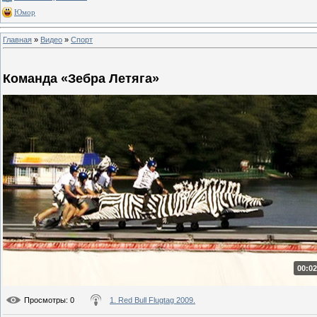
Юмор
Главная
»
Видео
»
Спорт
Команда «Зебра Летяга»
00:02
Просмотры
: 0
1. Red Bull Flugtag 2009.