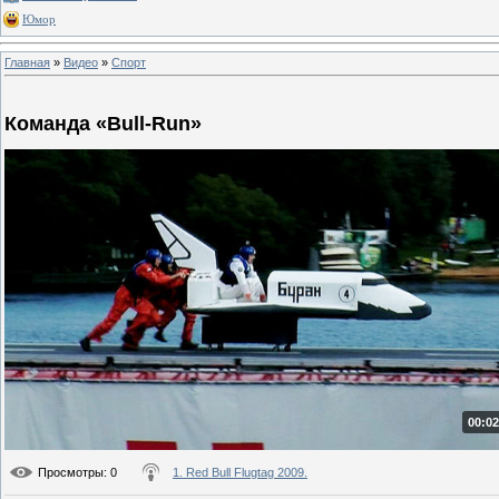
Юмор
Главная
»
Видео
»
Спорт
Команда «Bull-Run»
00:02
Просмотры
: 0
1. Red Bull Flugtag 2009.