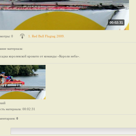
00:02:31
мотры
: 0
1. Red Bull Flugtag 2009.
ание материала
:
садка королевской кровати от команды «Короли неба».
ский
сть материала
: 00:02:31
ментариев
:
0