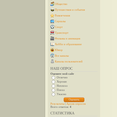
Общество
Путешествия и события
Развлечения
Сериалы
Спорт
Транспорт
Фильмы и анимация
Хобби и образование
Юмор
Все каналы
Каналы пользователей
НАШ ОПРОС
Оцените мой сайт
Отлично
Хорошо
Неплохо
Плохо
Ужасно
Результаты
|
Архив опросов
Всего ответов:
4
СТАТИСТИКА