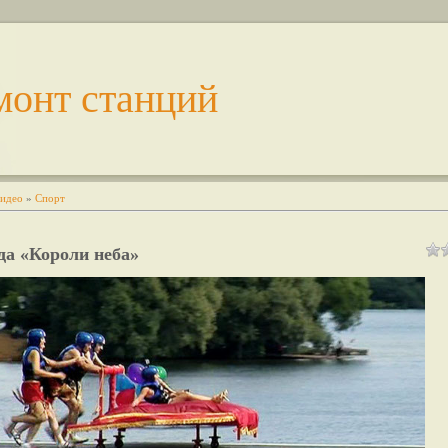
монт станций
идео
»
Спорт
да «Короли неба»