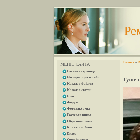
Ре
Главная
»
В
МЕНЮ САЙТА
Главная страница
Информация о сайте !
Тушен
Каталог файлов
Каталог статей
Блог
Форум
Фотоальбомы
Гостевая книга
Обратная связь
Каталог сайтов
Видео
Онлайн игры