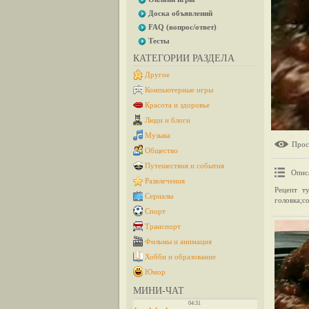
Доска объявлений
FAQ (вопрос/ответ)
Тесты
КАТЕГОРИИ РАЗДЕЛА
Другое
Компьютерные игры
Красота и здоровье
Люди и блоги
Музыка
Прос
Общество
Путешествия и события
Опис
Развлечения
Рецепт т
Сериалы
головка;со
Спорт
Транспорт
Фильмы и анимация
Хобби и образование
Юмор
МИНИ-ЧАТ