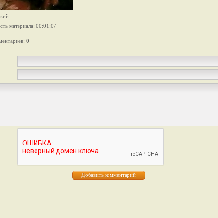
ский
сть материала
: 00:01:07
ментариев
:
0