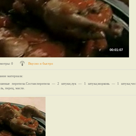
00:01:07
мотры
: 0
Вкусно и быстро
ание материала
:
ушеные перепела.Состав:перепела — 2 штуки;лук — 1 штука;морковь — 1 штука;че
ль, перец, масло.