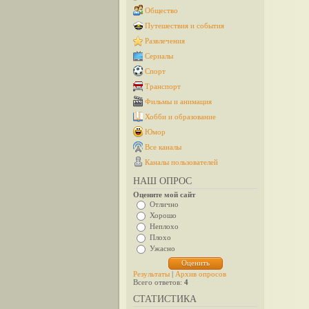
Общество
Путешествия и события
Развлечения
Сериалы
Спорт
Транспорт
Фильмы и анимация
Хобби и образование
Юмор
Все каналы
Каналы пользователей
НАШ ОПРОС
Оцените мой сайт
Отлично
Хорошо
Неплохо
Плохо
Ужасно
Результаты
|
Архив опросов
Всего ответов:
4
СТАТИСТИКА