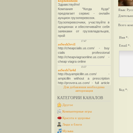
Язык
: Рус
Длительно
Всего ком
Имя *:
Email *:
Для добавления необходима
Код *:
авторизация
КАТЕГОРИИ КАНАЛОВ
Другое
Компьютерные игры
Красота и здоровье
Люди и блоги
Музыка