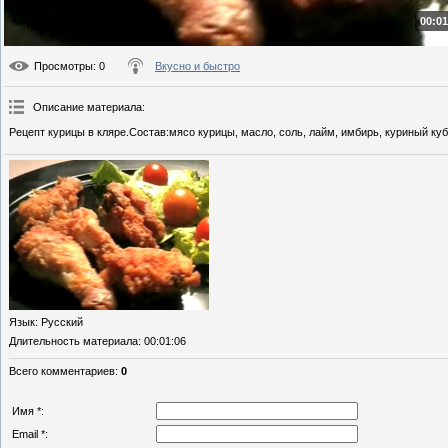
00:01
Просмотры
: 0
Вкусно и быстро
Описание материала
:
Рецепт курицы в кляре.Состав:мясо курицы, масло, соль, лайм, имбирь, куриный куб
Язык
: Русский
Длительность материала
: 00:01:06
Всего комментариев
:
0
Имя *:
Email *: