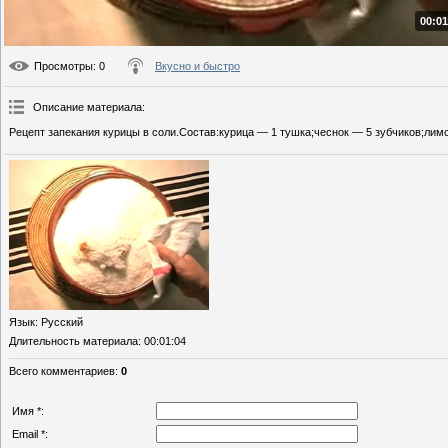
00:01
Просмотры
: 0
Вкусно и быстро
Описание материала
:
Рецепт запекания курицы в соли.Состав:курица — 1 тушка;чеснок — 5 зубчиков;лимо
Язык
: Русский
Длительность материала
: 00:01:04
Всего комментариев
:
0
Имя *:
Email *: