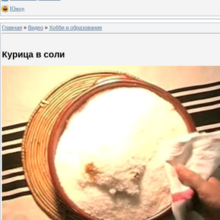
Юмор
Главная
»
Видео
»
Хобби и образование
Курица в соли