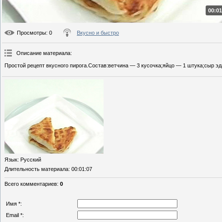
00:01
Просмотры
: 0
Вкусно и быстро
Описание материала
:
Простой рецепт вкусного пирога.Состав:ветчина — 3 кусочка;яйцо — 1 штука;сыр эд
Язык
: Русский
Длительность материала
: 00:01:07
Всего комментариев
:
0
Имя *:
Email *: